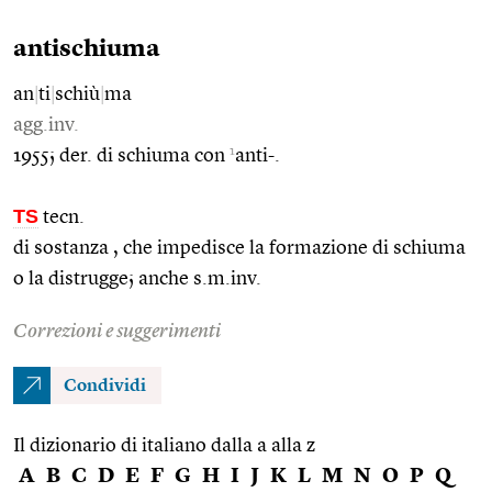
antischiuma
an
|
ti
|
schiù
|
ma
agg.inv.
1
1955; der. di schiuma con
anti-.
TS
tecn.
di sostanza , che impedisce la formazione di schiuma
o la distrugge; anche s.m.inv.
Correzioni e suggerimenti
Condividi
Il dizionario di italiano dalla a alla z
A
B
C
D
E
F
G
H
I
J
K
L
M
N
O
P
Q