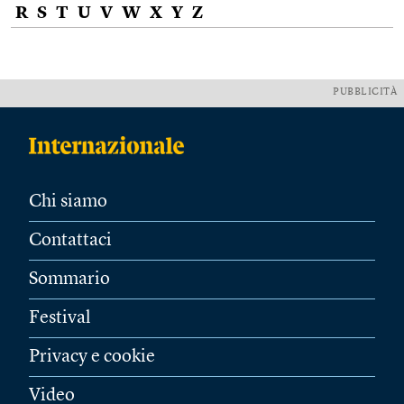
R
S
T
U
V
W
X
Y
Z
PUBBLICITÀ
Chi siamo
Contattaci
Sommario
Festival
Privacy e cookie
Video