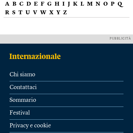
A
B
C
D
E
F
G
H
I
J
K
L
M
N
O
P
Q
R
S
T
U
V
W
X
Y
Z
PUBBLICITÀ
Chi siamo
Contattaci
Sommario
Festival
Privacy e cookie