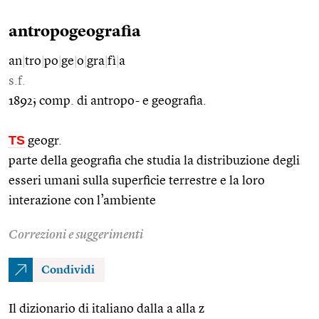
antropogeografia
an
|
tro
|
po
|
ge
|
o
|
gra
|
fì
|
a
s.f.
1892; comp. di antropo- e geografia.
TS
geogr.
parte della geografia che studia la distribuzione degli
esseri umani sulla superficie terrestre e la loro
interazione con l’ambiente
Correzioni e suggerimenti
Condividi
Il dizionario di italiano dalla a alla z