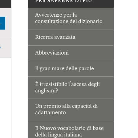
PER SAPERNE DI PIÙ
Avvertenze per la
consultazione del dizionario
A
Ricerca avanzata
Abbreviazioni
Il gran mare delle parole
È irresistibile l’ascesa degli
anglismi?
Un premio alla capacità di
adattamento
Il Nuovo vocabolario di base
della lingua italiana