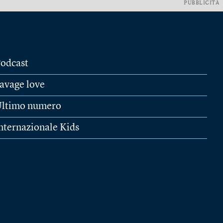
PUBBLICITÀ
odcast
avage love
ltimo numero
nternazionale Kids