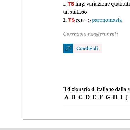
TS
1.
ling. variazione qualitat
un suffisso
2.
TS
ret. =>
paronomasia
Correzioni e suggerimenti
Condividi
Il dizionario di italiano dalla a
A
B
C
D
E
F
G
H
I
J