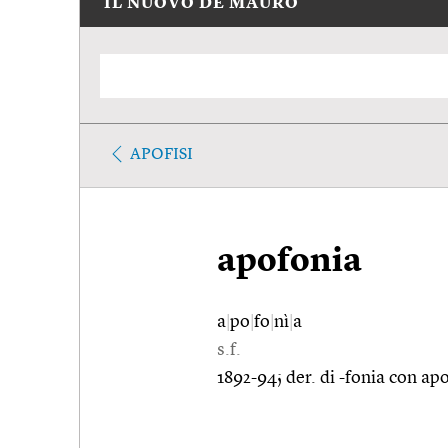
IL NUOVO DE MAURO
APOFISI
apofonia
a
|
po
|
fo
|
nì
|
a
s.f.
1892-94; der. di -fonia con apo