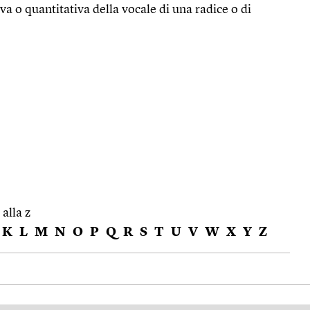
iva o quantitativa della vocale di una radice o di
 alla z
K
L
M
N
O
P
Q
R
S
T
U
V
W
X
Y
Z