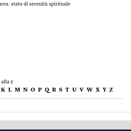
urea: stato di serenità spirituale
 alla z
K
L
M
N
O
P
Q
R
S
T
U
V
W
X
Y
Z