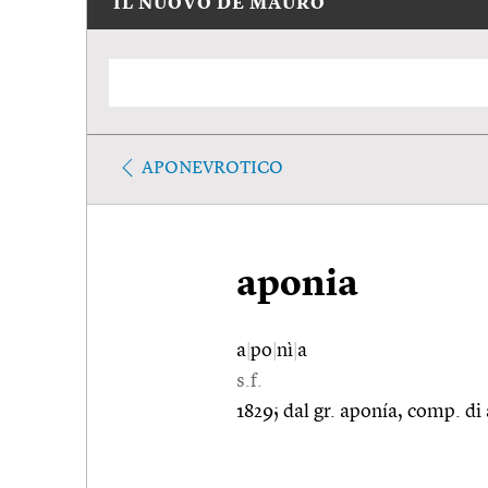
IL NUOVO DE MAURO
APONEVROTICO
aponia
a
|
po
|
nì
|
a
s.f.
1829; dal gr. aponía, comp. di 