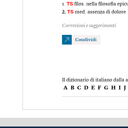
TS
1.
filos. nella filosofia epic
2.
TS
med. assenza di dolore
Correzioni e suggerimenti
Condividi
Il dizionario di italiano dalla a
A
B
C
D
E
F
G
H
I
J