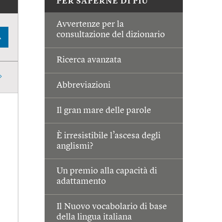
PER SAPERNE DI PIÙ
Avvertenze per la
consultazione del dizionario
A
Ricerca avanzata
Abbreviazioni
Il gran mare delle parole
È irresistibile l’ascesa degli
anglismi?
Un premio alla capacità di
adattamento
Il Nuovo vocabolario di base
della lingua italiana