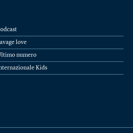
odcast
avage love
ltimo numero
nternazionale Kids