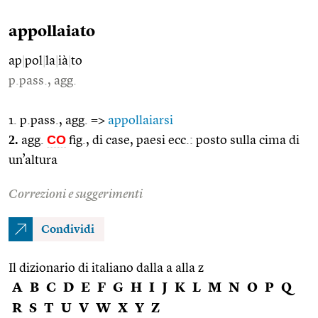
appollaiato
ap
|
pol
|
la
|
ià
|
to
p.pass., agg.
1. p.pass., agg. =>
appollaiarsi
2.
CO
agg.
fig., di case, paesi ecc.: posto sulla cima di
un’altura
Correzioni e suggerimenti
Condividi
Il dizionario di italiano dalla a alla z
A
B
C
D
E
F
G
H
I
J
K
L
M
N
O
P
Q
R
S
T
U
V
W
X
Y
Z