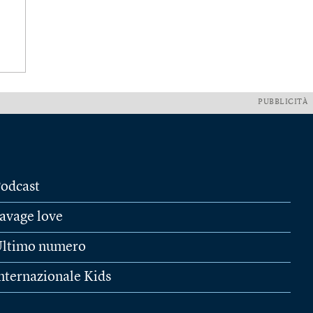
PUBBLICITÀ
odcast
avage love
ltimo numero
nternazionale Kids