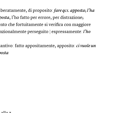
iberatamente, di proposito:
fare qcs. apposta
;
l’ha
posta
, l’ho fatto per errore, per distrazione;
vento che fortuitamente si verifica con maggiore
tenzionalmente perseguito
|
espressamente:
l’ho
tantivo: fatto appositamente, apposito:
ci vuole un
posta
 alla z