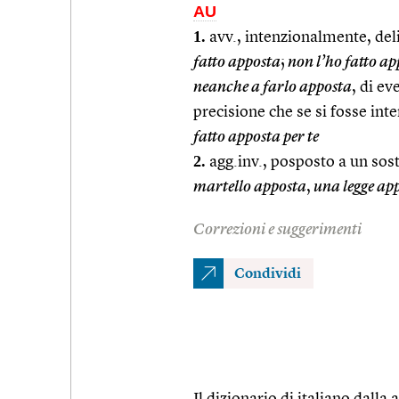
AU
1.
avv., intenzionalmente, del
fatto apposta
;
non l’ho fatto ap
neanche a farlo apposta
, di e
precisione che se si fosse in
fatto apposta per te
2.
agg.inv., posposto a un sos
martello apposta
,
una legge ap
Correzioni e suggerimenti
Condividi
Il dizionario di italiano dalla a