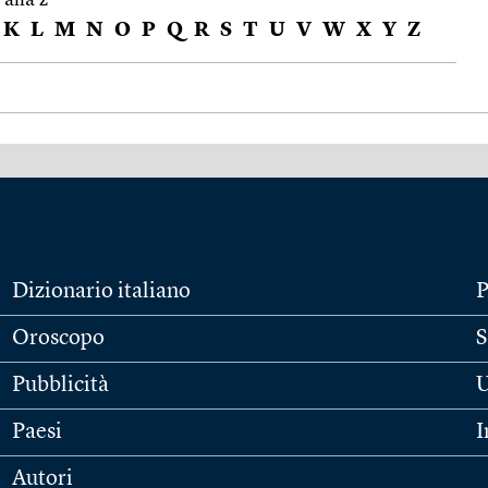
K
L
M
N
O
P
Q
R
S
T
U
V
W
X
Y
Z
Dizionario italiano
P
Oroscopo
S
Pubblicità
U
Paesi
I
Autori