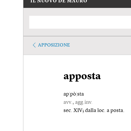
IL NUOVO DE MAURO
APPOSIZIONE
apposta
ap
|
pò
|
sta
avv., agg.inv.
sec. XIV; dalla loc. a posta.