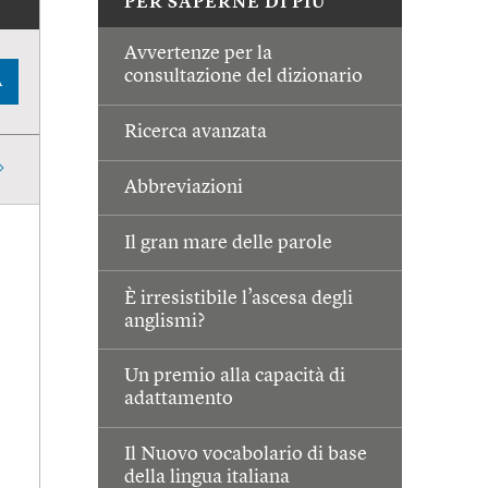
PER SAPERNE DI PIÙ
Avvertenze per la
consultazione del dizionario
A
Ricerca avanzata
Abbreviazioni
Il gran mare delle parole
È irresistibile l’ascesa degli
anglismi?
Un premio alla capacità di
adattamento
Il Nuovo vocabolario di base
della lingua italiana