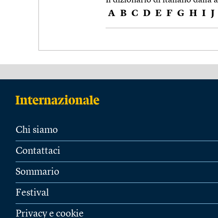
A
B
C
D
E
F
G
H
I
J
Chi siamo
Contattaci
Sommario
Festival
Privacy e cookie