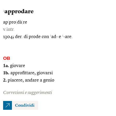
approdare
2
ap
|
pro
|
dà
|
re
v.intr.
1
1
1304; der. di prode con
ad- e
-are.
OB
1a.
giovare
1b.
approfittare, giovarsi
2.
piacere, andare a genio
Correzioni e suggerimenti
Condividi