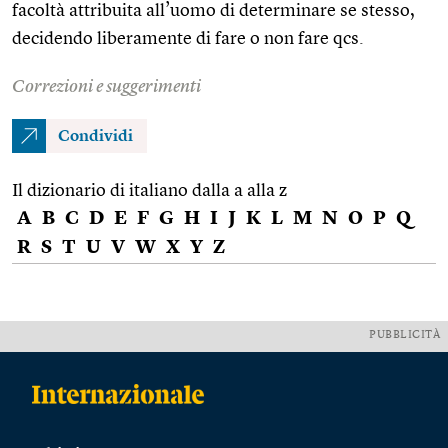
facoltà attribuita all’uomo di determinare se stesso,
decidendo liberamente di fare o non fare qcs.
Correzioni e suggerimenti
Condividi
Il dizionario di italiano dalla a alla z
A
B
C
D
E
F
G
H
I
J
K
L
M
N
O
P
Q
R
S
T
U
V
W
X
Y
Z
PUBBLICITÀ