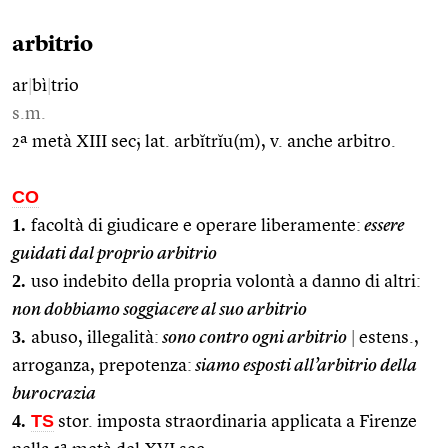
arbitrio
ar
|
bì
|
trio
s.m.
2ª metà XIII sec; lat. arbĭtrĭu(m), v. anche arbitro.
CO
1.
facoltà di giudicare e operare liberamente:
essere
guidati dal proprio arbitrio
2.
uso indebito della propria volontà a danno di altri:
non dobbiamo soggiacere al suo arbitrio
3.
abuso, illegalità:
sono contro ogni arbitrio
|
estens.,
arroganza, prepotenza:
siamo esposti all’arbitrio della
burocrazia
4.
TS
stor. imposta straordinaria applicata a Firenze