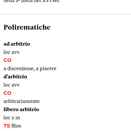
nella 1ª metà del XVI sec.
Polirematiche
ad arbitrio
loc.avv.
CO
a discrezione, a piacere
d’arbitrio
loc.avv.
CO
arbitrariamente
libero arbitrio
loc.s.m.
TS
filos.