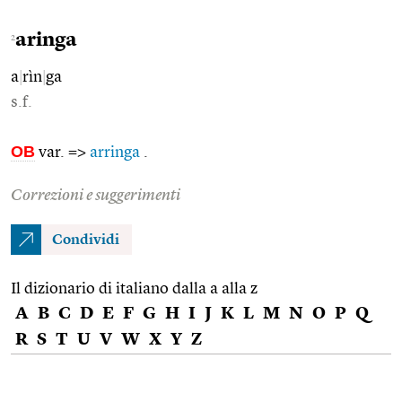
aringa
2
a
|
rìn
|
ga
s.f.
OB
var. =>
arringa
.
Correzioni e suggerimenti
Condividi
Il dizionario di italiano dalla a alla z
A
B
C
D
E
F
G
H
I
J
K
L
M
N
O
P
Q
R
S
T
U
V
W
X
Y
Z