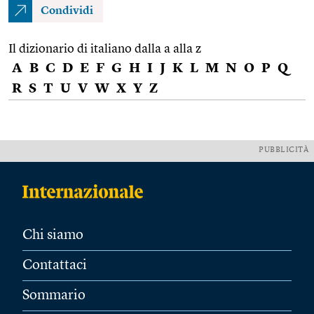
Condividi
Il dizionario di italiano dalla a alla z
A
B
C
D
E
F
G
H
I
J
K
L
M
N
O
P
Q
R
S
T
U
V
W
X
Y
Z
PUBBLICITÀ
Chi siamo
Contattaci
Sommario