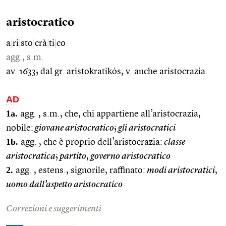
aristocratico
a
|
ri
|
sto
|
crà
|
ti
|
co
agg., s.m.
av. 1633; dal gr. aristokratikós, v. anche aristocrazia.
AD
1a.
agg. , s.m., che, chi appartiene all’aristocrazia,
nobile:
giovane aristocratico
;
gli aristocratici
1b.
agg. , che è proprio dell’aristocrazia:
classe
aristocratica
;
partito
,
governo aristocratico
2.
agg. , estens., signorile, raffinato:
modi aristocratici
,
uomo dall’aspetto aristocratico
Correzioni e suggerimenti