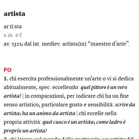
artista
ar
|
tì
|
sta
s.m. e f.
av. 1321; dal lat. mediev. artīsta(m) “maestro d’arte”.
FO
1.
chi esercita professionalmente un’arte o vi si dedica
abitualmente, spec. eccellendo:
quel pittore è un vero
artista!
|
in comparazioni, per indicare chi ha un fine
senso artistico, particolare gusto e sensibilità:
scrive da
artista
;
ha un animo da artista
|
chi eccelle nella
propria attività:
quel cuoco è un artista
;
come ladro è
proprio un artista!