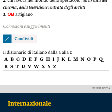
2.
chi lavora nel mondo dello spettacolo:
un artista del
cinema
,
della televisione
;
entrata degli artisti
3.
OB
artigiano
Correzioni e suggerimenti
Condividi
Il dizionario di italiano dalla a alla z
A
B
C
D
E
F
G
H
I
J
K
L
M
N
O
P
Q
R
S
T
U
V
W
X
Y
Z
PUBBLICITÀ