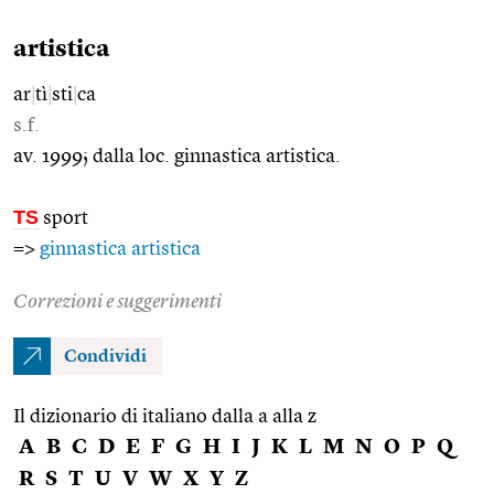
artistica
ar
|
tì
|
sti
|
ca
s.f.
av. 1999; dalla loc. ginnastica artistica.
TS
sport
=>
ginnastica artistica
Correzioni e suggerimenti
Condividi
Il dizionario di italiano dalla a alla z
A
B
C
D
E
F
G
H
I
J
K
L
M
N
O
P
Q
R
S
T
U
V
W
X
Y
Z