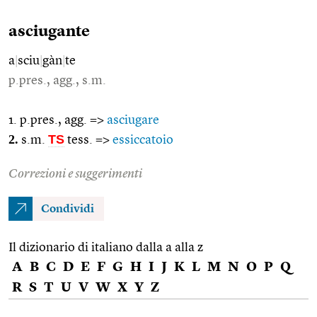
asciugante
a
|
sciu
|
gàn
|
te
p.pres., agg., s.m.
1. p.pres., agg. =>
asciugare
2.
TS
s.m.
tess. =>
essiccatoio
Correzioni e suggerimenti
Condividi
Il dizionario di italiano dalla a alla z
A
B
C
D
E
F
G
H
I
J
K
L
M
N
O
P
Q
R
S
T
U
V
W
X
Y
Z