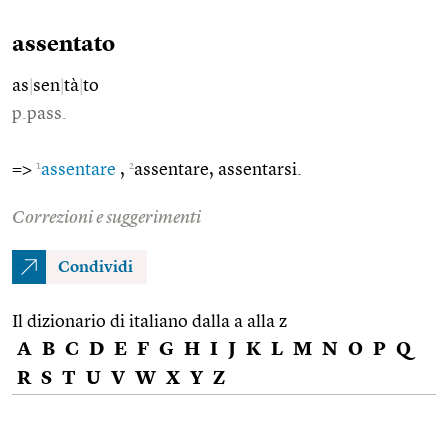
assentato
as
|
sen
|
tà
|
to
p.pass.
1
2
=>
assentare
,
assentare, assentarsi.
Correzioni e suggerimenti
Condividi
Il dizionario di italiano dalla a alla z
A
B
C
D
E
F
G
H
I
J
K
L
M
N
O
P
Q
R
S
T
U
V
W
X
Y
Z