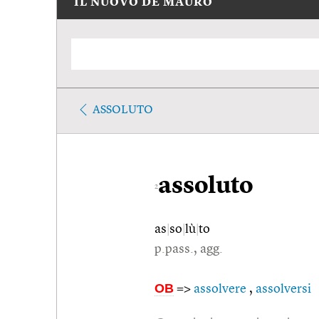
IL NUOVO DE MAURO
ASSOLUTO
assoluto
2
as
|
so
|
lù
|
to
p.pass., agg.
OB
=>
assolvere
,
assolversi