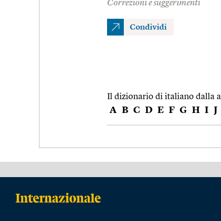
Correzioni e suggerimenti
Condividi
Il dizionario di italiano dalla a
A
B
C
D
E
F
G
H
I
J