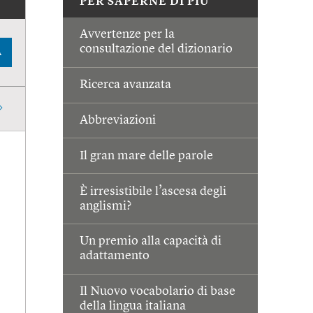
PER SAPERNE DI PIÙ
Avvertenze per la
consultazione del dizionario
A
Ricerca avanzata
Abbreviazioni
Il gran mare delle parole
È irresistibile l’ascesa degli
anglismi?
Un premio alla capacità di
adattamento
Il Nuovo vocabolario di base
della lingua italiana