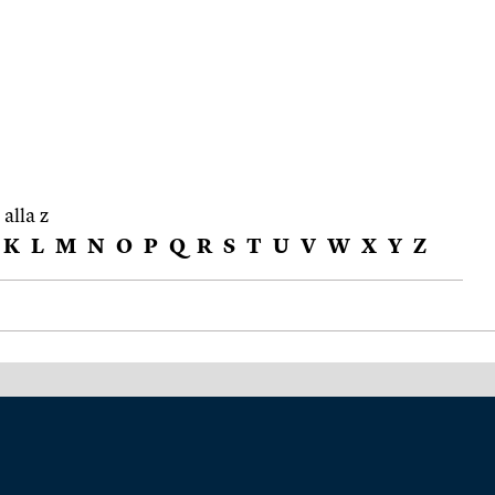
 alla z
K
L
M
N
O
P
Q
R
S
T
U
V
W
X
Y
Z