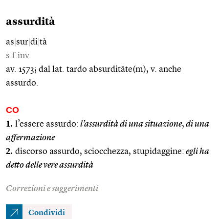
assurdità
as
|
sur
|
di
|
tà
s.f.inv.
av. 1573; dal lat. tardo absurditāte(m), v. anche
assurdo.
CO
1.
l’essere assurdo:
l’assurdità di una situazione
,
di una
affermazione
2.
discorso assurdo, sciocchezza, stupidaggine:
egli ha
detto delle vere assurdità
Correzioni e suggerimenti
Condividi