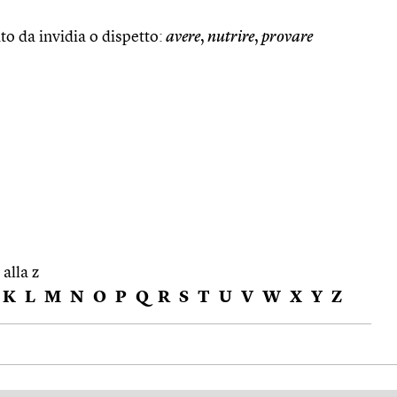
to da invidia o dispetto:
avere
,
nutrire
,
provare
 alla z
K
L
M
N
O
P
Q
R
S
T
U
V
W
X
Y
Z