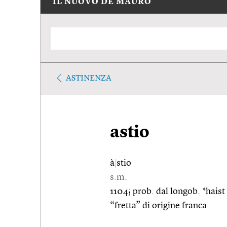
IL NUOVO DE MAURO
ASTINENZA
astio
à
|
stio
s.m.
1104; prob. dal longob. *haist “
“fretta” di origine franca.