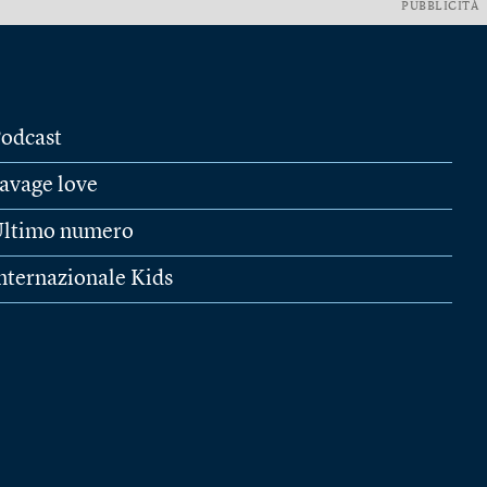
PUBBLICITÀ
odcast
avage love
ltimo numero
nternazionale Kids