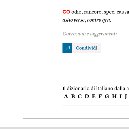
CO
odio, rancore, spec. causa
astio verso
,
contro qcn.
Correzioni e suggerimenti
Condividi
Il dizionario di italiano dalla a
A
B
C
D
E
F
G
H
I
J