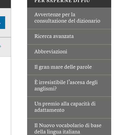
PER SAPERNE DI PIÙ
Avvertenze per la
consultazione del dizionario
A
Ricerca avanzata
Abbreviazioni
Il gran mare delle parole
È irresistibile l’ascesa degli
anglismi?
Un premio alla capacità di
adattamento
Il Nuovo vocabolario di base
della lingua italiana