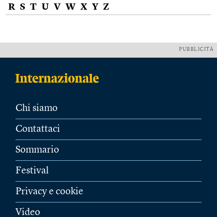
R
S
T
U
V
W
X
Y
Z
PUBBLICITÀ
Chi siamo
Contattaci
Sommario
Festival
Privacy e cookie
Video