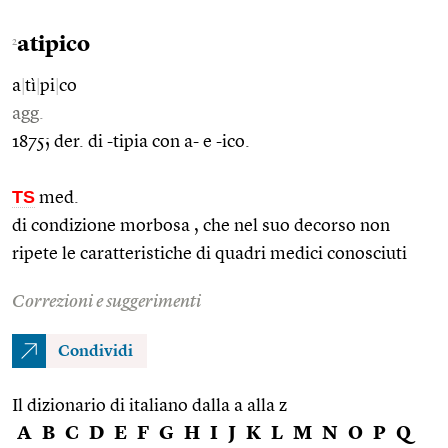
atipico
2
a
|
tì
|
pi
|
co
agg.
1875; der. di -tipia con a- e -ico.
TS
med.
di condizione morbosa , che nel suo decorso non
ripete le caratteristiche di quadri medici conosciuti
Correzioni e suggerimenti
Condividi
Il dizionario di italiano dalla a alla z
A
B
C
D
E
F
G
H
I
J
K
L
M
N
O
P
Q