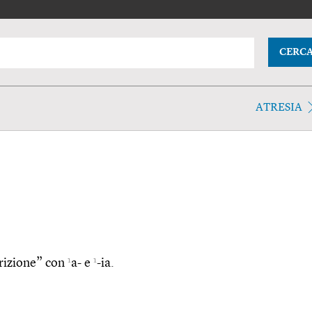
CERC
ATRESIA
1
1
utrizione” con
a- e
-ia.