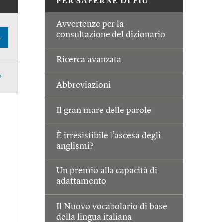
PER SAPERNE DI PIÙ
Avvertenze per la
consultazione del dizionario
A
Ricerca avanzata
Abbreviazioni
Il gran mare delle parole
È irresistibile l’ascesa degli
anglismi?
Un premio alla capacità di
adattamento
Il Nuovo vocabolario di base
della lingua italiana