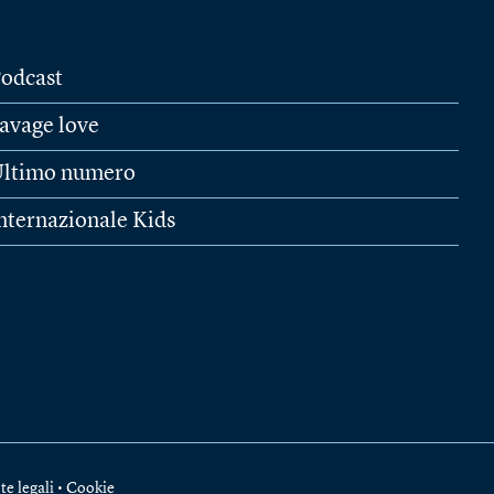
odcast
avage love
ltimo numero
nternazionale Kids
te legali
•
Cookie