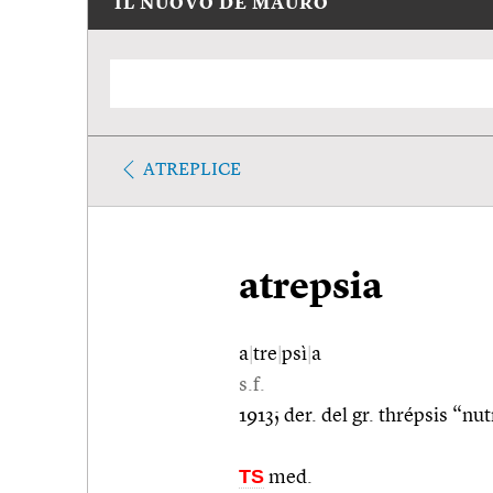
IL NUOVO DE MAURO
ATREPLICE
atrepsia
a
|
tre
|
psì
|
a
s.f.
1913; der. del gr. thrépsis “n
TS
med.