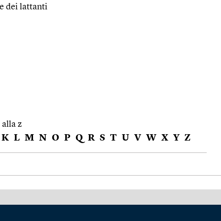
 dei lattanti
 alla z
K
L
M
N
O
P
Q
R
S
T
U
V
W
X
Y
Z