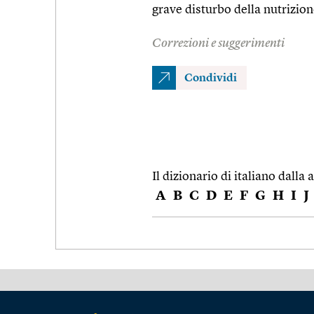
grave disturbo della nutrizione
Correzioni e suggerimenti
Condividi
Il dizionario di italiano dalla a
A
B
C
D
E
F
G
H
I
J