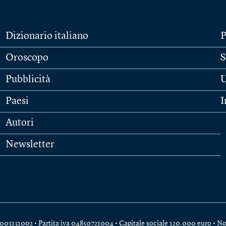
Dizionario italiano
P
Oroscopo
S
Pubblicità
U
Paesi
I
Autori
Newsletter
e 04003131002 • Partita iva 04850721004 • Capitale sociale 120.000 euro •
No