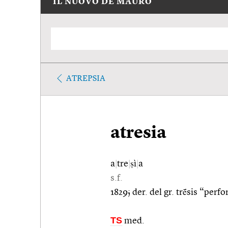
IL NUOVO DE MAURO
ATREPSIA
atresia
a
|
tre
|
ṣì
|
a
s.f.
1829; der. del gr. trḗsis “per
TS
med.