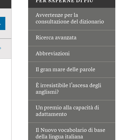
PER SAPERNE DI PIÙ
Avvertenze per la
consultazione del dizionario
A
Ricerca avanzata
Abbreviazioni
Il gran mare delle parole
È irresistibile l’ascesa degli
anglismi?
Un premio alla capacità di
adattamento
Il Nuovo vocabolario di base
della lingua italiana