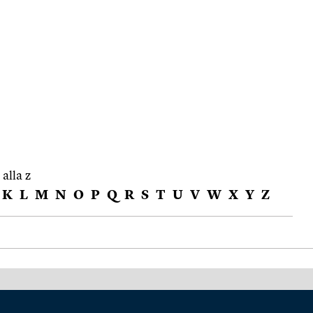
 alla z
K
L
M
N
O
P
Q
R
S
T
U
V
W
X
Y
Z