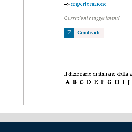
=>
imperforazione
Correzioni e suggerimenti
Condividi
Il dizionario di italiano dalla a
A
B
C
D
E
F
G
H
I
J