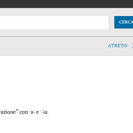
CERC
ATRETO-
1
1
forazione” con
a- e
-ia.