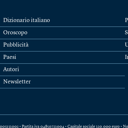
Dizionario italiano
P
Oroscopo
S
Pubblicità
U
Paesi
I
Autori
Newsletter
e 04003131002 • Partita iva 04850721004 • Capitale sociale 120.000 euro •
No