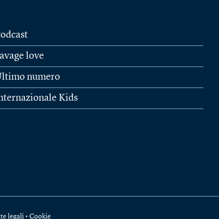
odcast
avage love
ltimo numero
nternazionale Kids
te legali
•
Cookie