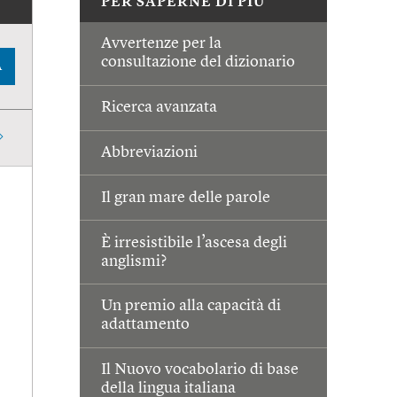
PER SAPERNE DI PIÙ
Avvertenze per la
consultazione del dizionario
A
Ricerca avanzata
Abbreviazioni
Il gran mare delle parole
È irresistibile l’ascesa degli
anglismi?
Un premio alla capacità di
adattamento
Il Nuovo vocabolario di base
della lingua italiana