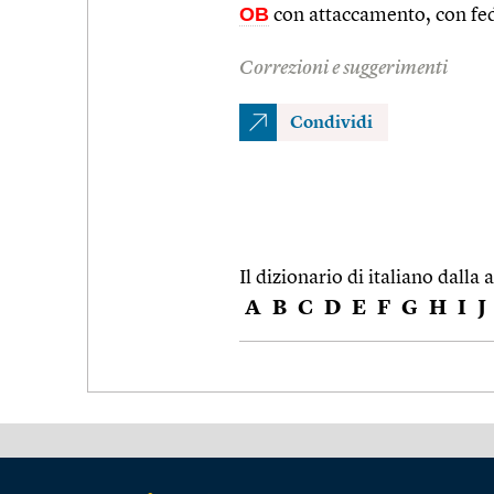
OB
con attaccamento, con fe
Correzioni e suggerimenti
Condividi
Il dizionario di italiano dalla a
A
B
C
D
E
F
G
H
I
J