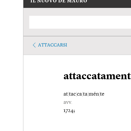
IL NUOVO DE MAURO
ATTACCARSI
attaccatament
at
|
tac
|
ca
|
ta
|
mén
|
te
avv.
1724;