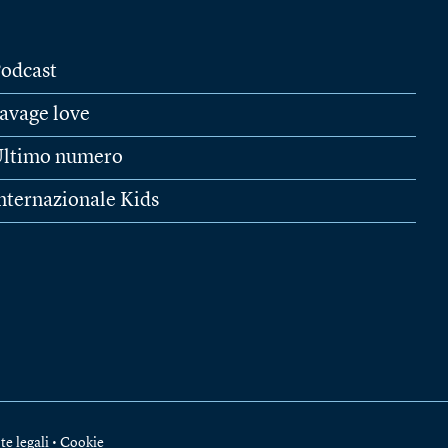
odcast
avage love
ltimo numero
nternazionale Kids
te legali
•
Cookie