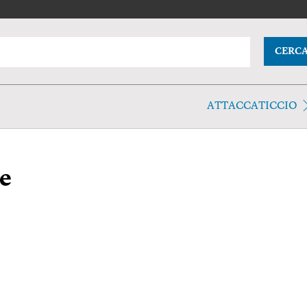
CERC
ATTACCATICCIO
e