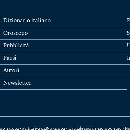
Dizionario italiano
P
Oroscopo
S
Pubblicità
U
Paesi
I
Autori
Newsletter
e 04003131002 • Partita iva 04850721004 • Capitale sociale 120.000 euro •
No