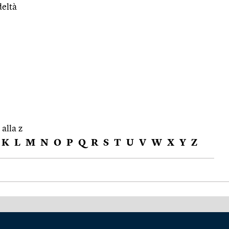
deltà
 alla z
K
L
M
N
O
P
Q
R
S
T
U
V
W
X
Y
Z