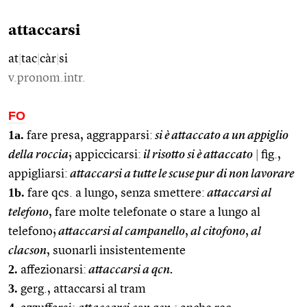
attaccarsi
at
|
tac
|
càr
|
si
v.pronom.intr.
FO
1a.
fare presa, aggrapparsi:
si è attaccato a un appiglio
della roccia
; appiccicarsi:
il risotto si è attaccato
|
fig.,
appigliarsi:
attaccarsi a tutte le scuse pur di non lavorare
1b.
fare qcs. a lungo, senza smettere:
attaccarsi al
telefono
, fare molte telefonate o stare a lungo al
telefono;
attaccarsi al campanello
,
al citofono
,
al
clacson
, suonarli insistentemente
2.
affezionarsi:
attaccarsi a qcn.
3.
gerg., attaccarsi al tram