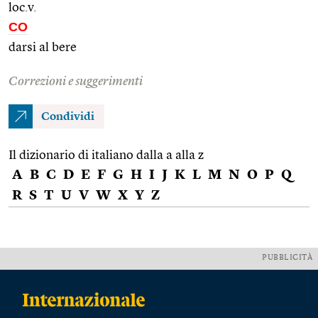
loc.v.
CO
darsi al bere
Correzioni e suggerimenti
Condividi
Il dizionario di italiano dalla a alla z
A
B
C
D
E
F
G
H
I
J
K
L
M
N
O
P
Q
R
S
T
U
V
W
X
Y
Z
PUBBLICITÀ