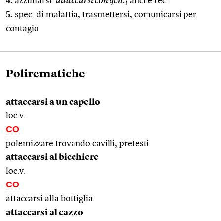
4.
azzuffarsi:
attaccarsi con qcn.
; anche rec.
5.
spec. di malattia, trasmettersi, comunicarsi per
contagio
Polirematiche
attaccarsi a un capello
loc.v.
CO
polemizzare trovando cavilli, pretesti
attaccarsi al bicchiere
loc.v.
CO
attaccarsi alla bottiglia
attaccarsi al cazzo