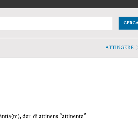
CERC
ATTINGERE
nĕntĭa(m), der. di attinens “attinente”.