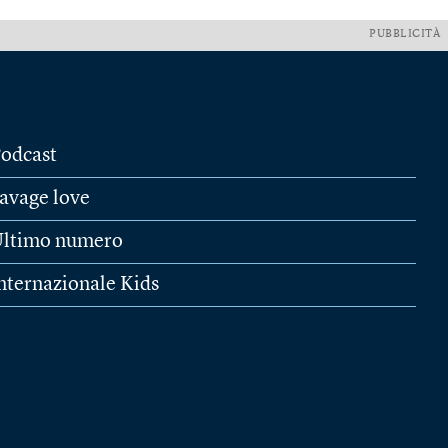
PUBBLICITÀ
odcast
avage love
ltimo numero
nternazionale Kids