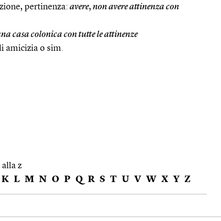
azione, pertinenza:
avere
,
non avere attinenza con
na casa colonica con tutte le attinenze
i amicizia o sim.
 alla z
K
L
M
N
O
P
Q
R
S
T
U
V
W
X
Y
Z