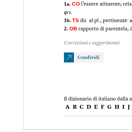
1a.
CO
l’essere attinente; rel
qcs.
1b.
TS
dir. al pl., pertinenze:
u
2.
OB
rapporto di parentela, d
Correzioni e suggerimenti
Condividi
Il dizionario di italiano dalla a
A
B
C
D
E
F
G
H
I
J