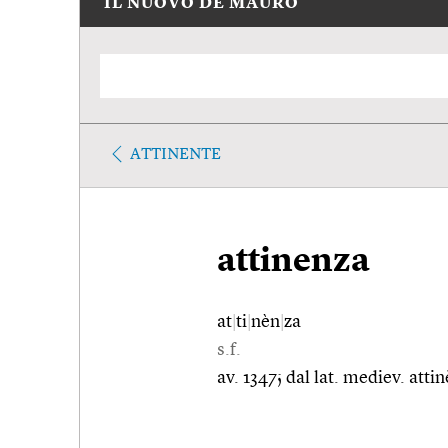
IL NUOVO DE MAURO
ATTINENTE
attinenza
at
|
ti
|
nèn
|
za
s.f.
av. 1347; dal lat. mediev. atti