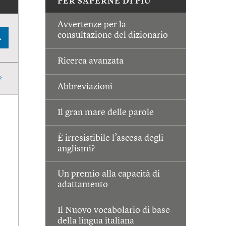
PER SAPERNE DI PIÙ
Avvertenze per la
consultazione del dizionario
A
Ricerca avanzata
Abbreviazioni
Il gran mare delle parole
È irresistibile l’ascesa degli
anglismi?
Un premio alla capacità di
adattamento
Il Nuovo vocabolario di base
della lingua italiana