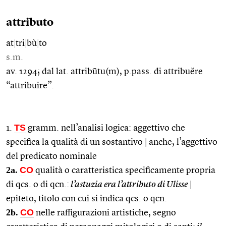
attributo
at
|
tri
|
bù
|
to
s.m.
av. 1294; dal lat. attribūtu(m), p.pass. di attribuĕre
“attribuire”.
TS
1.
gramm. nell’analisi logica: aggettivo che
specifica la qualità di un sostantivo
|
anche, l’aggettivo
del predicato nominale
2a.
CO
qualità o caratteristica specificamente propria
di qcs. o di qcn.:
l’astuzia era l’attributo di Ulisse
|
epiteto, titolo con cui si indica qcs. o qcn.
2b.
CO
nelle raffigurazioni artistiche, segno