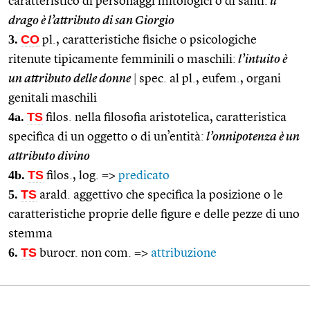
caratteristico di personaggi mitologici o di santi:
il
drago è l’attributo di san Giorgio
3.
CO
pl., caratteristiche fisiche o psicologiche
ritenute tipicamente femminili o maschili:
l’intuito è
un attributo delle donne
|
spec. al pl., eufem., organi
genitali maschili
4a.
TS
filos. nella filosofia aristotelica, caratteristica
specifica di un oggetto o di un’entità:
l’onnipotenza è un
attributo divino
4b.
TS
filos., log. =>
predicato
5.
TS
arald. aggettivo che specifica la posizione o le
caratteristiche proprie delle figure e delle pezze di uno
stemma
6.
TS
burocr. non com. =>
attribuzione