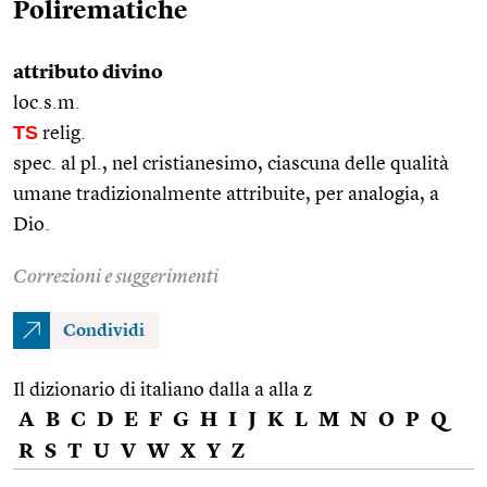
Polirematiche
attributo divino
loc.s.m.
TS
relig.
spec. al pl., nel cristianesimo, ciascuna delle qualità
umane tradizionalmente attribuite, per analogia, a
Dio.
Correzioni e suggerimenti
Condividi
Il dizionario di italiano dalla a alla z
A
B
C
D
E
F
G
H
I
J
K
L
M
N
O
P
Q
R
S
T
U
V
W
X
Y
Z