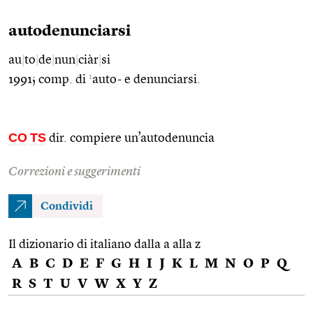
autodenunciarsi
au
|
to
|
de
|
nun
|
ciàr
|
si
1
1991; comp. di
auto- e denunciarsi.
CO
TS
dir. compiere un’autodenuncia
Correzioni e suggerimenti
Condividi
Il dizionario di italiano dalla a alla z
A
B
C
D
E
F
G
H
I
J
K
L
M
N
O
P
Q
R
S
T
U
V
W
X
Y
Z