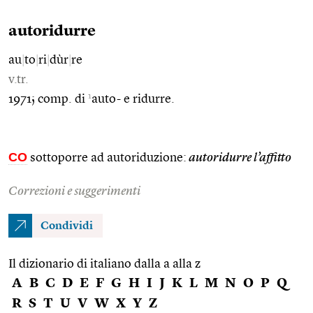
autoridurre
au
|
to
|
ri
|
dùr
|
re
v.tr.
1
1971; comp. di
auto- e ridurre.
CO
sottoporre ad autoriduzione:
autoridurre l’affitto
Correzioni e suggerimenti
Condividi
Il dizionario di italiano dalla a alla z
A
B
C
D
E
F
G
H
I
J
K
L
M
N
O
P
Q
R
S
T
U
V
W
X
Y
Z