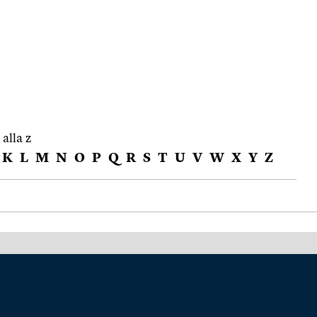
 alla z
K
L
M
N
O
P
Q
R
S
T
U
V
W
X
Y
Z