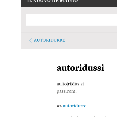
IL NUOVO DE MAURO
AUTORIDURRE
autoridussi
au
|
to
|
ri
|
dùs
|
si
pass.rem.
=>
autoridurre
.