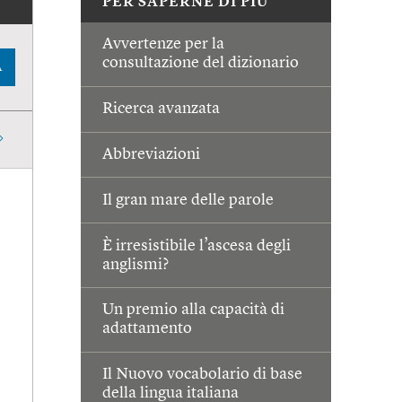
PER SAPERNE DI PIÙ
Avvertenze per la
consultazione del dizionario
A
Ricerca avanzata
Abbreviazioni
Il gran mare delle parole
È irresistibile l’ascesa degli
anglismi?
Un premio alla capacità di
adattamento
Il Nuovo vocabolario di base
della lingua italiana