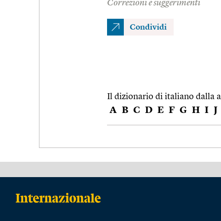
Correzioni e suggerimenti
Condividi
Il dizionario di italiano dalla a
A
B
C
D
E
F
G
H
I
J