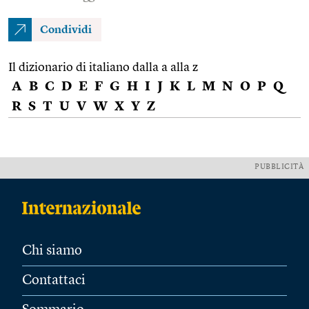
Condividi
Il dizionario di italiano dalla a alla z
A
B
C
D
E
F
G
H
I
J
K
L
M
N
O
P
Q
R
S
T
U
V
W
X
Y
Z
PUBBLICITÀ
Chi siamo
Contattaci