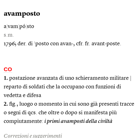
avamposto
a
|
vam
|
pó
|
sto
s.m.
1
1796; der. di
posto con avan-, cfr. fr. avant-poste.
CO
1.
postazione avanzata di uno schieramento militare
|
reparto di soldati che la occupano con funzioni di
vedetta e difesa
2.
fig., luogo o momento in cui sono già presenti tracce
o segni di qcs. che oltre o dopo si manifesta più
compiutamente:
i primi avamposti della civiltà
Correzioni e suggerimenti