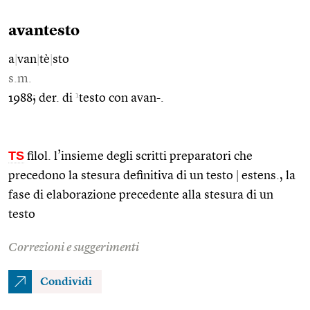
avantesto
a
|
van
|
tè
|
sto
s.m.
1
1988; der. di
testo con avan-.
TS
filol. l’insieme degli scritti preparatori che
precedono la stesura definitiva di un testo
|
estens., la
fase di elaborazione precedente alla stesura di un
testo
Correzioni e suggerimenti
Condividi