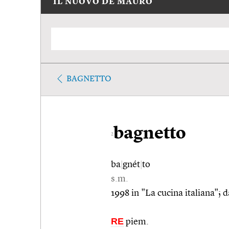
IL NUOVO DE MAURO
BAGNETTO
bagnetto
2
ba
|
gnét
|
to
s.m.
1998 in "La cucina italiana"; 
RE
piem.