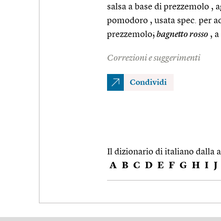
salsa a base di prezzemolo , agl
pomodoro , usata spec. per a
prezzemolo;
bagnetto rosso
, a
Correzioni e suggerimenti
Condividi
Il dizionario di italiano dalla a
A
B
C
D
E
F
G
H
I
J