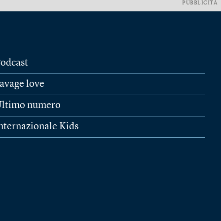
PUBBLICITÀ
odcast
avage love
ltimo numero
nternazionale Kids