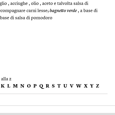
io , acciughe , olio , aceto e talvolta salsa di
ccompagnare carni lesse;
bagnetto verde
, a base di
 base di salsa di pomodoro
 alla z
K
L
M
N
O
P
Q
R
S
T
U
V
W
X
Y
Z