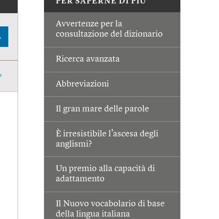
PER SAPERNE DI PIÙ
Avvertenze per la
consultazione del dizionario
A
Ricerca avanzata
Abbreviazioni
Il gran mare delle parole
È irresistibile l’ascesa degli
anglismi?
Un premio alla capacità di
adattamento
Il Nuovo vocabolario di base
della lingua italiana