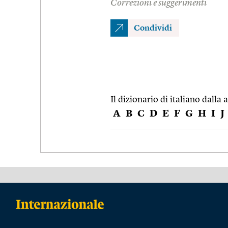
Correzioni e suggerimenti
Condividi
Il dizionario di italiano dalla a
A
B
C
D
E
F
G
H
I
J