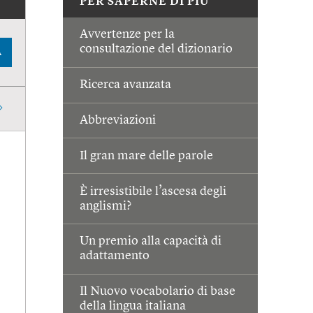
PER SAPERNE DI PIÙ
Avvertenze per la
consultazione del dizionario
A
Ricerca avanzata
Abbreviazioni
Il gran mare delle parole
È irresistibile l’ascesa degli
anglismi?
Un premio alla capacità di
adattamento
Il Nuovo vocabolario di base
della lingua italiana