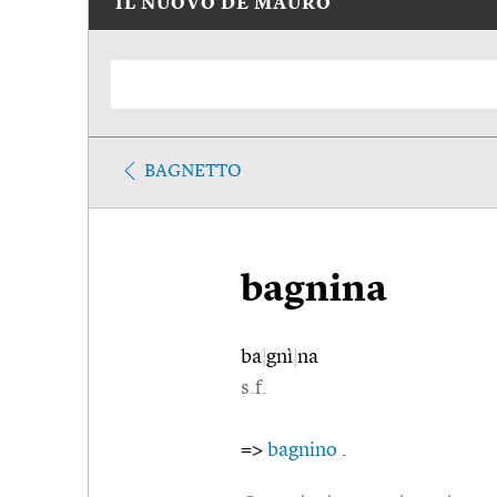
IL NUOVO DE MAURO
BAGNETTO
bagnina
ba
|
gnì
|
na
s.f.
=>
bagnino
.