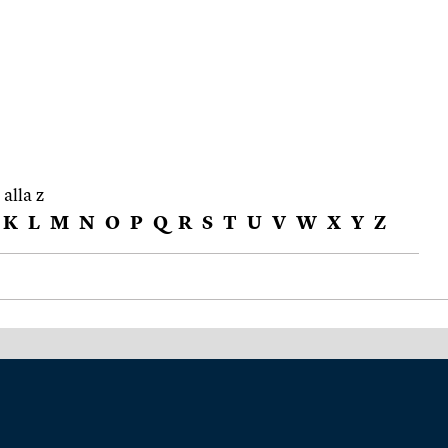
 alla z
K
L
M
N
O
P
Q
R
S
T
U
V
W
X
Y
Z