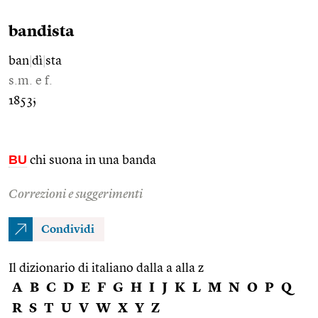
bandista
ban
|
dì
|
sta
s.m. e f.
1853;
BU
chi suona in una banda
Correzioni e suggerimenti
Condividi
Il dizionario di italiano dalla a alla z
A
B
C
D
E
F
G
H
I
J
K
L
M
N
O
P
Q
R
S
T
U
V
W
X
Y
Z