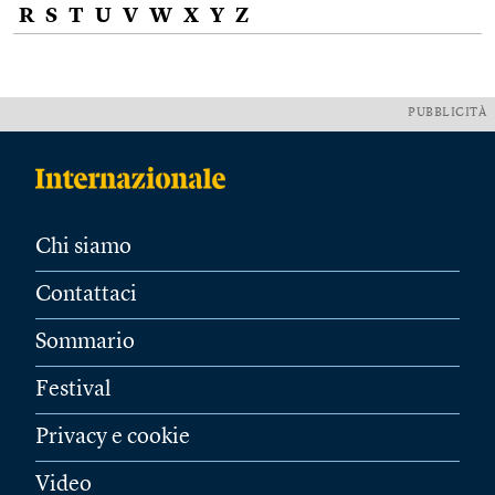
R
S
T
U
V
W
X
Y
Z
PUBBLICITÀ
Chi siamo
Contattaci
Sommario
Festival
Privacy e cookie
Video