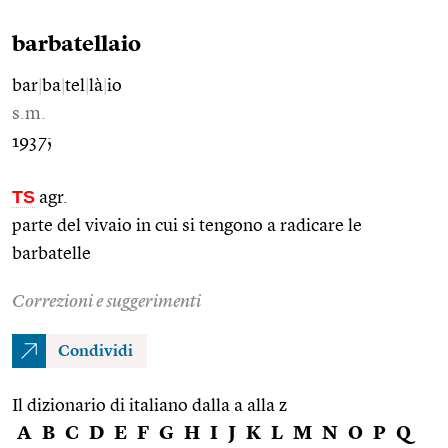
barbatellaio
bar
|
ba
|
tel
|
là
|
io
s.m.
1937;
TS
agr.
parte del vivaio in cui si tengono a radicare le
barbatelle
Correzioni e suggerimenti
Condividi
Il dizionario di italiano dalla a alla z
A
B
C
D
E
F
G
H
I
J
K
L
M
N
O
P
Q