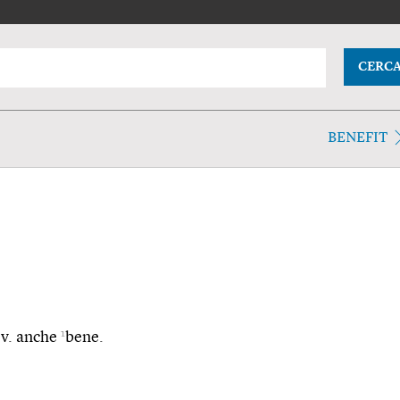
CERC
BENEFIT
1
, v. anche
bene.