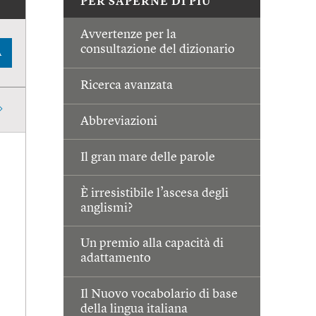
PER SAPERNE DI PIÙ
Avvertenze per la
consultazione del dizionario
A
Ricerca avanzata
Abbreviazioni
Il gran mare delle parole
È irresistibile l’ascesa degli
anglismi?
Un premio alla capacità di
adattamento
Il Nuovo vocabolario di base
della lingua italiana