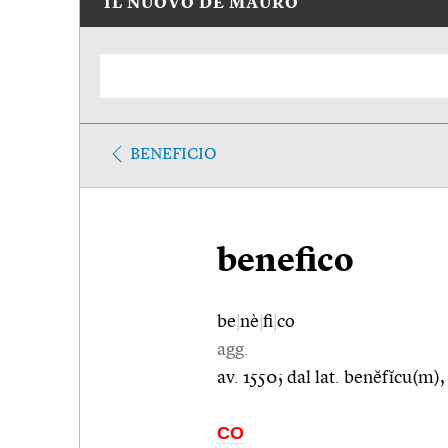
IL NUOVO DE MAURO
BENEFICIO
benefico
be
|
nè
|
fi
|
co
agg.
av. 1550; dal lat. benĕfĭcu(m)
CO