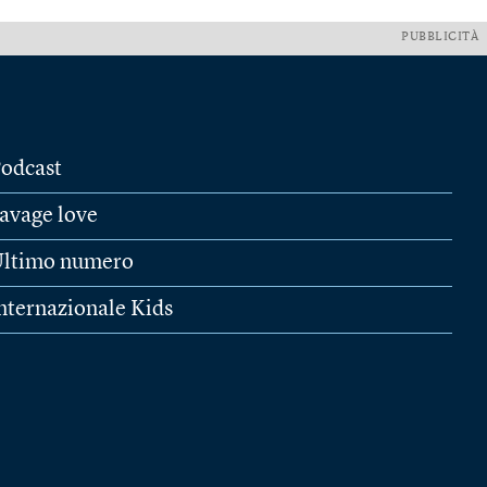
PUBBLICITÀ
odcast
avage love
ltimo numero
nternazionale Kids