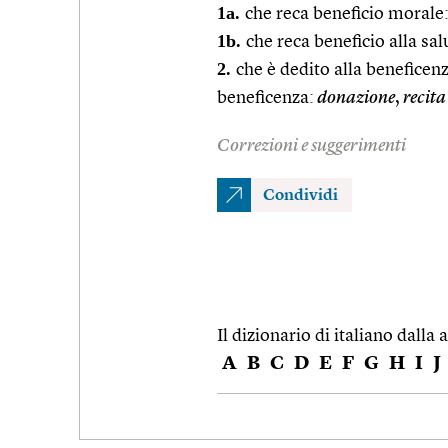
1a.
che reca beneficio morale
1b.
che reca beneficio alla sal
2.
che è dedito alla beneficenz
beneficenza:
donazione
,
recita
Correzioni e suggerimenti
Condividi
Il dizionario di italiano dalla a
A
B
C
D
E
F
G
H
I
J