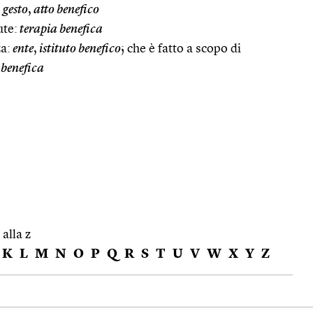
:
gesto
,
atto benefico
ute:
terapia benefica
a:
ente
,
istituto benefico
; che è fatto a scopo di
 benefica
 alla z
K
L
M
N
O
P
Q
R
S
T
U
V
W
X
Y
Z