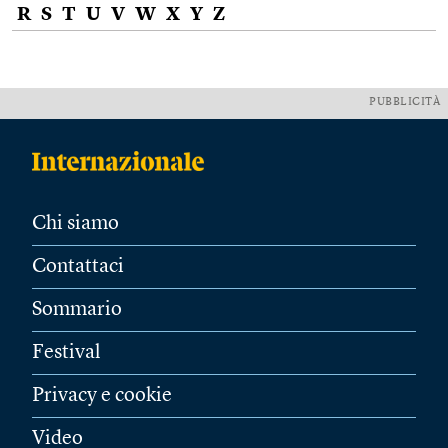
R
S
T
U
V
W
X
Y
Z
PUBBLICITÀ
Chi siamo
Contattaci
Sommario
Festival
Privacy e cookie
Video