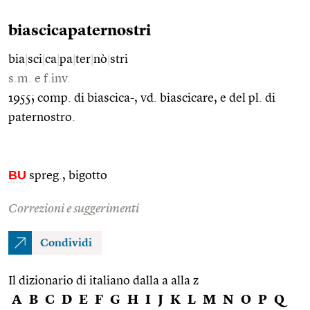
biascicapaternostri
bia
|
sci
|
ca
|
pa
|
ter
|
nò
|
stri
s.m. e f.inv.
1955; comp. di biascica-, vd. biascicare, e del pl. di
paternostro.
BU
spreg., bigotto
Correzioni e suggerimenti
Condividi
Il dizionario di italiano dalla a alla z
A
B
C
D
E
F
G
H
I
J
K
L
M
N
O
P
Q