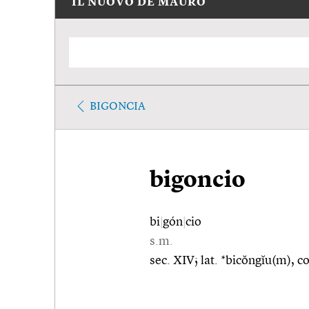
IL NUOVO DE MAURO
BIGONCIA
bigoncio
bi
|
gón
|
cio
s.m.
sec. XIV; lat. *bicŏngĭu(m), c