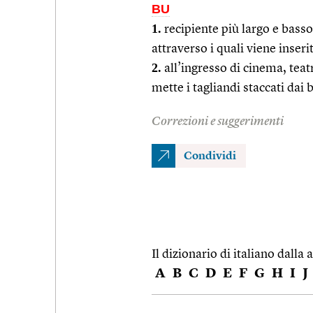
BU
1.
recipiente più largo e basso
attraverso i quali viene inseri
2.
all’ingresso di cinema, teatr
mette i tagliandi staccati dai b
Correzioni e suggerimenti
Condividi
Il dizionario di italiano dalla a
A
B
C
D
E
F
G
H
I
J