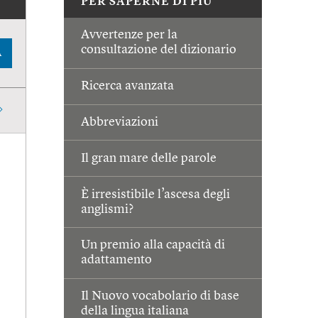
PER SAPERNE DI PIÙ
Avvertenze per la
consultazione del dizionario
A
Ricerca avanzata
Abbreviazioni
Il gran mare delle parole
È irresistibile l’ascesa degli
anglismi?
Un premio alla capacità di
adattamento
Il Nuovo vocabolario di base
della lingua italiana