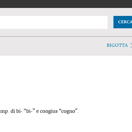
CERC
BIGOTTA
omp. di bi- “bi-” e congius “cogno”.