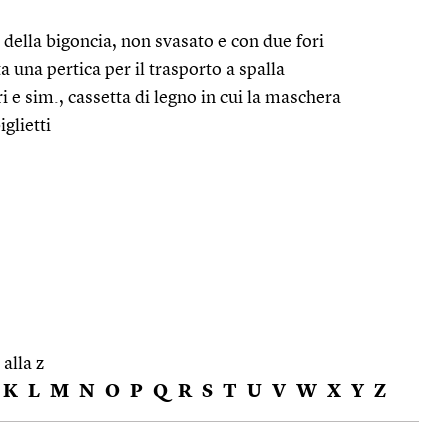
 della bigoncia, non svasato e con due fori
ta una pertica per il trasporto a spalla
i e sim., cassetta di legno in cui la maschera
iglietti
 alla z
K
L
M
N
O
P
Q
R
S
T
U
V
W
X
Y
Z