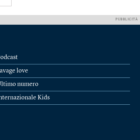
PUBBLICITÀ
odcast
avage love
ltimo numero
nternazionale Kids