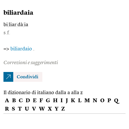
biliardaia
bi
|
liar
|
dà
|
ia
s.f.
=>
biliardaio
.
Correzioni e suggerimenti
Condividi
Il dizionario di italiano dalla a alla z
A
B
C
D
E
F
G
H
I
J
K
L
M
N
O
P
Q
R
S
T
U
V
W
X
Y
Z