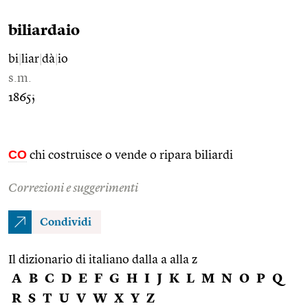
biliardaio
bi
|
liar
|
dà
|
io
s.m.
1865;
CO
chi costruisce o vende o ripara biliardi
Correzioni e suggerimenti
Condividi
Il dizionario di italiano dalla a alla z
A
B
C
D
E
F
G
H
I
J
K
L
M
N
O
P
Q
R
S
T
U
V
W
X
Y
Z