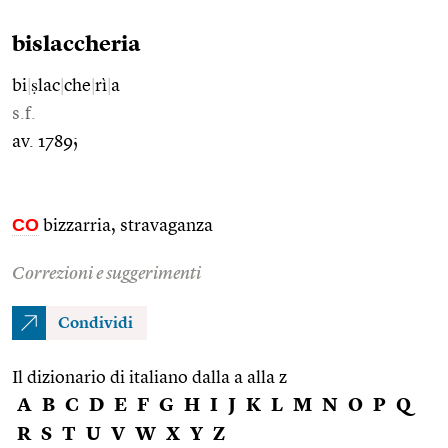
bislaccheria
bi
|
ṣlac
|
che
|
rì
|
a
s.f.
av. 1789;
CO
bizzarria, stravaganza
Correzioni e suggerimenti
Condividi
Il dizionario di italiano dalla a alla z
A
B
C
D
E
F
G
H
I
J
K
L
M
N
O
P
Q
R
S
T
U
V
W
X
Y
Z