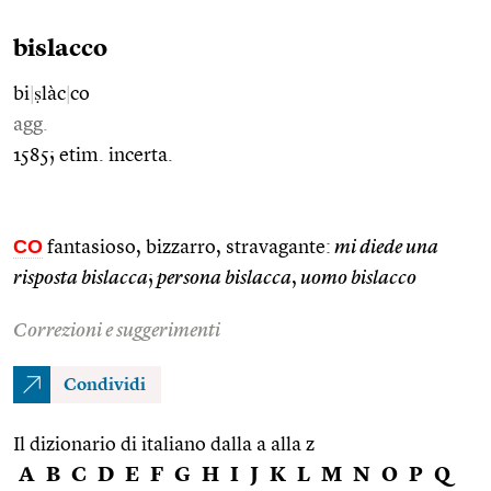
bislacco
bi
|
ṣlàc
|
co
agg.
1585; etim. incerta.
CO
fantasioso, bizzarro, stravagante:
mi diede una
risposta bislacca
;
persona bislacca
,
uomo bislacco
Correzioni e suggerimenti
Condividi
Il dizionario di italiano dalla a alla z
A
B
C
D
E
F
G
H
I
J
K
L
M
N
O
P
Q