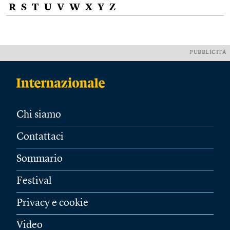
R
S
T
U
V
W
X
Y
Z
PUBBLICITÀ
Chi siamo
Contattaci
Sommario
Festival
Privacy e cookie
Video