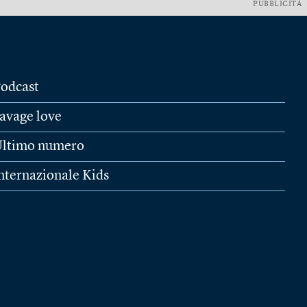
PUBBLICITÀ
odcast
avage love
ltimo numero
nternazionale Kids