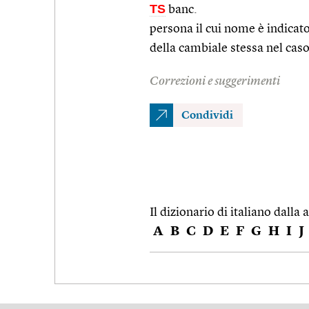
TS
banc.
persona il cui nome è indica
della cambiale stessa nel cas
Correzioni e suggerimenti
Condividi
Il dizionario di italiano dalla a
A
B
C
D
E
F
G
H
I
J