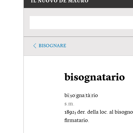
IL NUOVO DE MAURO
BISOGNARE
bisognatario
bi
|
ṣo
|
gna
|
tà
|
rio
s.m.
1892; der. della loc. al bisogn
firmatario.