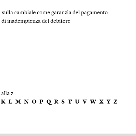
to sulla cambiale come garanzia del pagamento
o di inadempienza del debitore
 alla z
K
L
M
N
O
P
Q
R
S
T
U
V
W
X
Y
Z