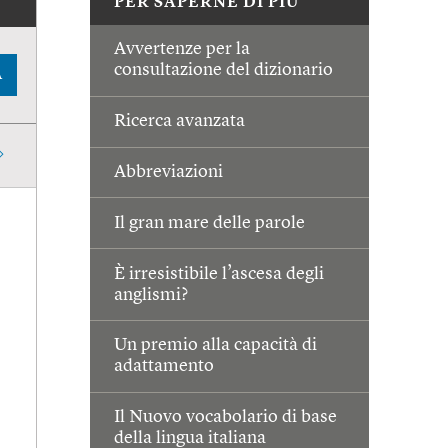
PER SAPERNE DI PIÙ
Avvertenze per la
consultazione del dizionario
A
Ricerca avanzata
Abbreviazioni
Il gran mare delle parole
È irresistibile l’ascesa degli
anglismi?
Un premio alla capacità di
adattamento
Il Nuovo vocabolario di base
della lingua italiana