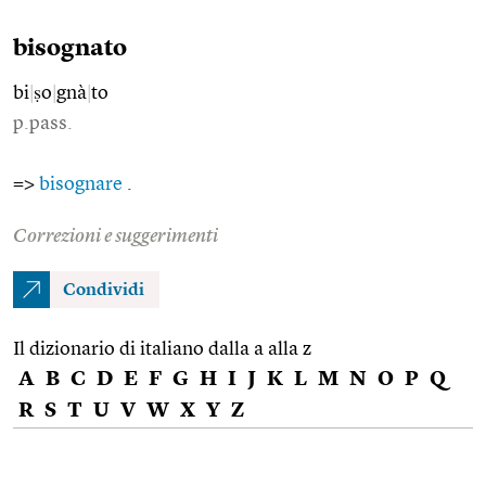
bisognato
bi
|
ṣo
|
gnà
|
to
p.pass.
=>
bisognare
.
Correzioni e suggerimenti
Condividi
Il dizionario di italiano dalla a alla z
A
B
C
D
E
F
G
H
I
J
K
L
M
N
O
P
Q
R
S
T
U
V
W
X
Y
Z