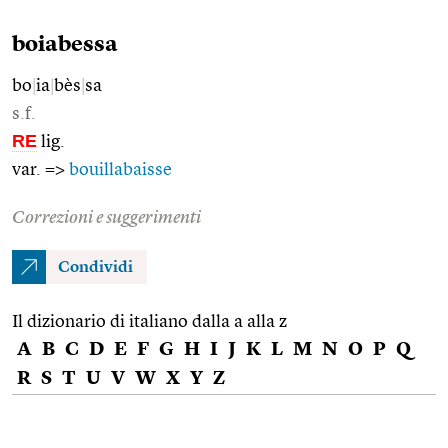
boiabessa
bo
|
ia
|
bès
|
sa
s.f.
RE
lig.
var. =>
bouillabaisse
Correzioni e suggerimenti
Condividi
Il dizionario di italiano dalla a alla z
A
B
C
D
E
F
G
H
I
J
K
L
M
N
O
P
Q
R
S
T
U
V
W
X
Y
Z