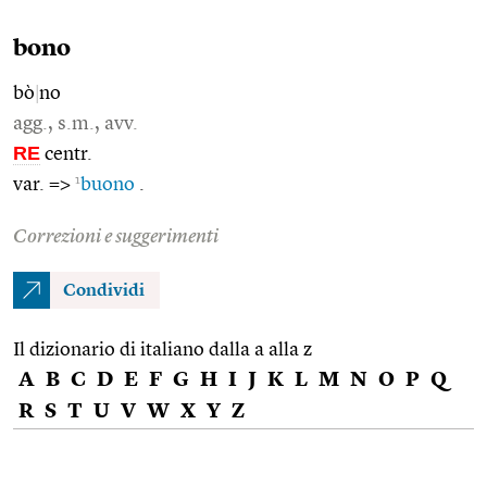
bono
bò
|
no
agg., s.m., avv.
RE
centr.
1
var. =>
buono
.
Correzioni e suggerimenti
Condividi
Il dizionario di italiano dalla a alla z
A
B
C
D
E
F
G
H
I
J
K
L
M
N
O
P
Q
R
S
T
U
V
W
X
Y
Z