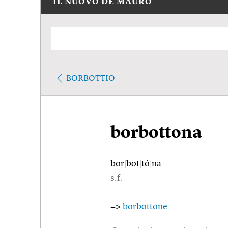
IL NUOVO DE MAURO
BORBOTTIO
borbottona
bor
|
bot
|
tó
|
na
s.f.
=>
borbottone
.