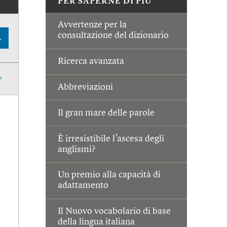
PER SAPERNE DI PIÙ
Avvertenze per la
consultazione del dizionario
A
Ricerca avanzata
Abbreviazioni
Il gran mare delle parole
È irresistibile l’ascesa degli
anglismi?
Un premio alla capacità di
adattamento
Il Nuovo vocabolario di base
della lingua italiana