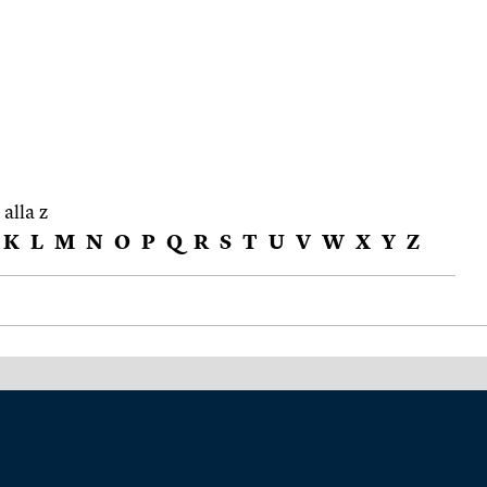
 alla z
K
L
M
N
O
P
Q
R
S
T
U
V
W
X
Y
Z