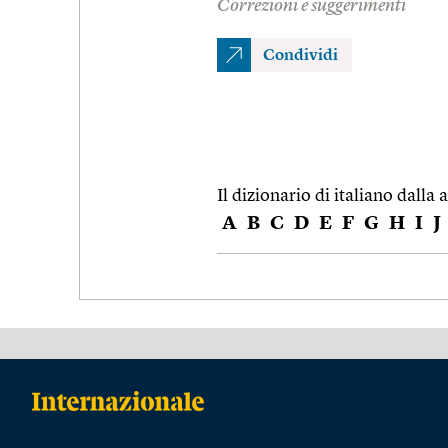
Correzioni e suggerimenti
Condividi
Il dizionario di italiano dalla a
A
B
C
D
E
F
G
H
I
J