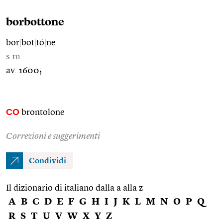
borbottone
bor
|
bot
|
tó
|
ne
s.m.
av. 1600;
CO
brontolone
Correzioni e suggerimenti
Condividi
Il dizionario di italiano dalla a alla z
A
B
C
D
E
F
G
H
I
J
K
L
M
N
O
P
Q
R
S
T
U
V
W
X
Y
Z