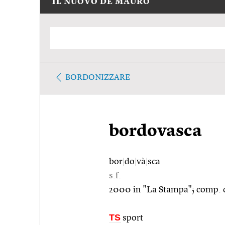
IL NUOVO DE MAURO
BORDONIZZARE
bordovasca
bor
|
do
|
và
|
sca
s.f.
2000 in "La Stampa"; comp. 
TS
sport