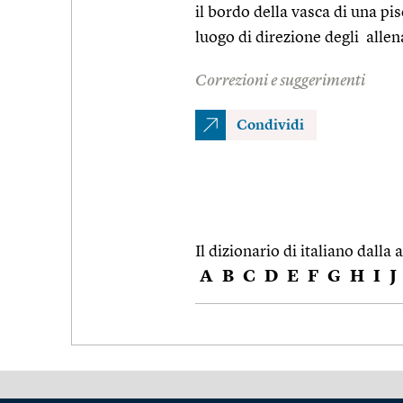
il bordo della vasca di una pi
luogo di direzione degli allen
Correzioni e suggerimenti
Condividi
Il dizionario di italiano dalla a
A
B
C
D
E
F
G
H
I
J