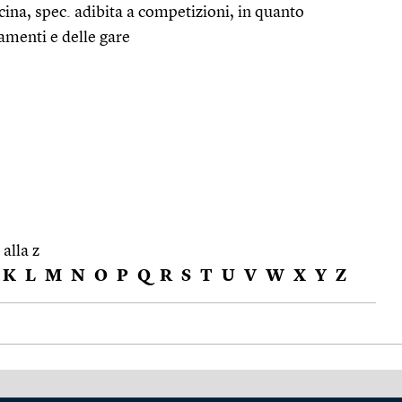
scina, spec. adibita a competizioni, in quanto
amenti e delle gare
 alla z
K
L
M
N
O
P
Q
R
S
T
U
V
W
X
Y
Z