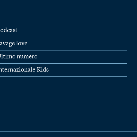
odcast
avage love
ltimo numero
nternazionale Kids