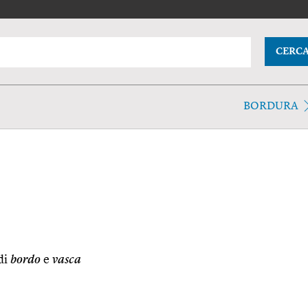
CERC
BORDURA
di
bordo
e
vasca