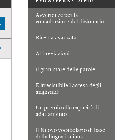
PER SAPERNE DI PIÙ
Avvertenze per la
consultazione del dizionario
A
Ricerca avanzata
Abbreviazioni
Il gran mare delle parole
È irresistibile l’ascesa degli
anglismi?
Un premio alla capacità di
adattamento
Il Nuovo vocabolario di base
della lingua italiana