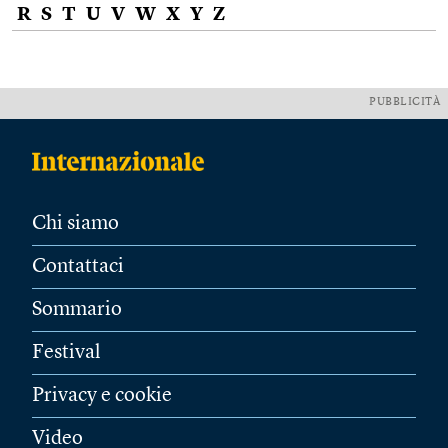
R
S
T
U
V
W
X
Y
Z
PUBBLICITÀ
Chi siamo
Contattaci
Sommario
Festival
Privacy e cookie
Video