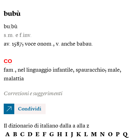
bubù
bu
|
bù
s.m. e f.inv.
av. 1587; voce onom., v. anche babau.
CO
fam., nel linguaggio infantile, spauracchio; male,
malattia
Correzioni e suggerimenti
Condividi
Il dizionario di italiano dalla a alla z
A
B
C
D
E
F
G
H
I
J
K
L
M
N
O
P
Q