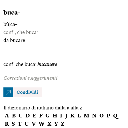
buca-
bù
|
ca–
conf., che buca:
da bucare.
conf. che buca:
bucaneve
Correzioni e suggerimenti
Condividi
Il dizionario di italiano dalla a alla z
A
B
C
D
E
F
G
H
I
J
K
L
M
N
O
P
Q
R
S
T
U
V
W
X
Y
Z