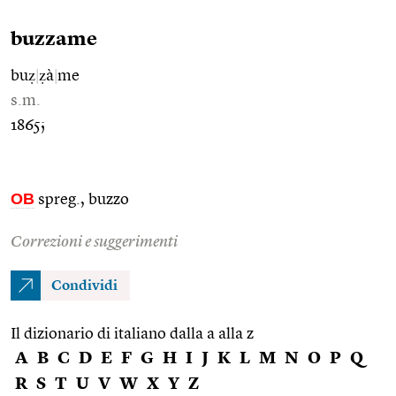
buzzame
buẓ
|
ẓà
|
me
s.m.
1865;
OB
spreg., buzzo
Correzioni e suggerimenti
Condividi
Il dizionario di italiano dalla a alla z
A
B
C
D
E
F
G
H
I
J
K
L
M
N
O
P
Q
R
S
T
U
V
W
X
Y
Z